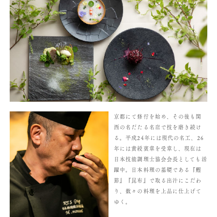
京都にて修行を始め、その後も関
西の名だたる名店で技を磨き続け
る。平成24年には現代の名工、26
年には黄綬褒章を受章し、現在は
日本技能調理士協会会長としても活
躍中。日本料理の基礎である『鰹
節』『昆布』で取る出汁にこだわ
り、数々の料理を上品に仕上げて
ゆく。